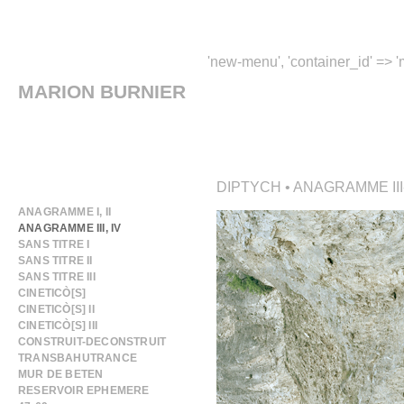
'new-menu', 'container_id' => 'm
MARION BURNIER
DIPTYCH • ANAGRAMME III-I
ANAGRAMME I, II
ANAGRAMME III, IV
SANS TITRE I
SANS TITRE II
SANS TITRE III
CINETICÒ[S]
CINETICÒ[S] II
CINETICÒ[S] III
CONSTRUIT-DECONSTRUIT
TRANSBAHUTRANCE
MUR DE BETEN
RESERVOIR EPHEMERE