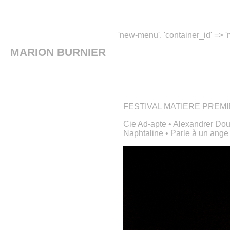
'new-menu', 'container_id' => 'm
MARION BURNIER
FESTIVAL MATIERE PREMIE
Cie Ad-apte • Alexandrer Doubl
Naphtaline • Parle à un ange